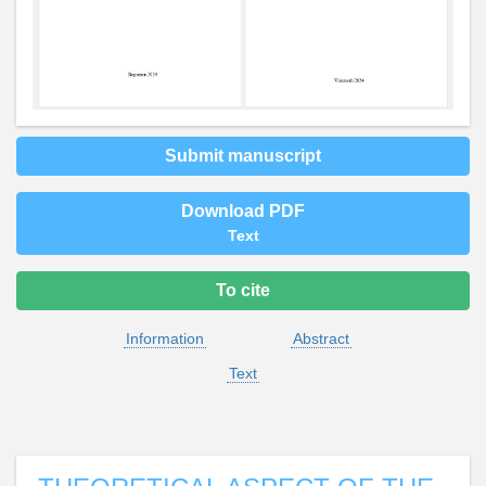
Submit manuscript
Download PDF
Text
To cite
Information
Abstract
Text