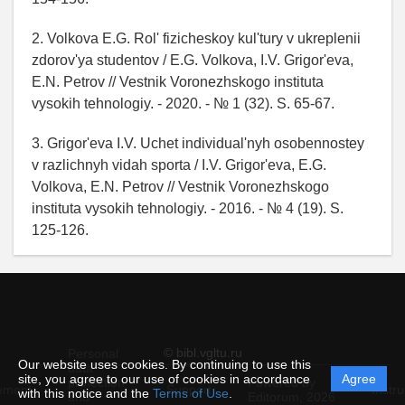
2. Volkova E.G. Rol' fizicheskoy kul'tury v ukreplenii
zdorov'ya studentov / E.G. Volkova, I.V. Grigor'eva,
E.N. Petrov // Vestnik Voronezhskogo instituta
vysokih tehnologiy. - 2020. - № 1 (32). S. 65-67.
3. Grigor'eva I.V. Uchet individual'nyh osobennostey
v razlichnyh vidah sporta / I.V. Grigor'eva, E.G.
Volkova, E.N. Petrov // Vestnik Voronezhskogo
instituta vysokih tehnologiy. - 2016. - № 4 (19). S.
125-126.
© bibl.vgltu.ru
Personal
Our website uses cookies. By continuing to use this
data
site, you agree to our use of cookies in accordance
Agree
protection
Powered by
ement
Support
Instru
with this notice and the
Terms of Use
.
and
Editorum,
2026