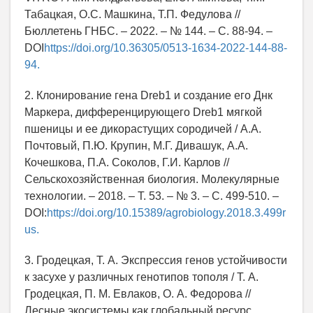
Табацкая, О.С. Машкина, Т.П. Федулова //
Бюллетень ГНБС. – 2022. – № 144. – С. 88-94. –
DOI
https://doi.org/10.36305/0513-1634-2022-144-88-
94.
2. Клонирование гена Dreb1 и создание его Днк
Маркера, дифференцирующего Dreb1 мягкой
пшеницы и ее дикорастущих сородичей / А.А.
Почтовый, П.Ю. Крупин, М.Г. Дивашук, А.А.
Кочешкова, П.А. Соколов, Г.И. Карлов //
Сельскохозяйственная биология. Молекулярные
технологии. – 2018. – Т. 53. – № 3. – С. 499-510. –
DOI:
https://doi.org/10.15389/agrobiology.2018.3.499r
us.
3. Гродецкая, Т. А. Экспрессия генов устойчивости
к засухе у различных генотипов тополя / Т. А.
Гродецкая, П. М. Евлаков, О. А. Федорова //
Лесные экосистемы как глобальный ресурс