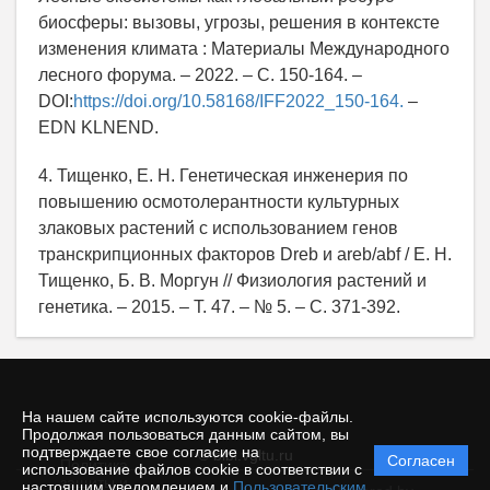
биосферы: вызовы, угрозы, решения в контексте
изменения климата : Материалы Международного
лесного форума. – 2022. – С. 150-164. –
DOI:
https://doi.org/10.58168/IFF2022_150-164.
–
EDN KLNEND.
4. Тищенко, Е. Н. Генетическая инженерия по
повышению осмотолерантности культурных
злаковых растений с использованием генов
транскрипционных факторов Dreb и areb/abf / Е. Н.
Тищенко, Б. В. Моргун // Физиология растений и
генетика. – 2015. – Т. 47. – № 5. – С. 371-392.
На нашем сайте используются cookie-файлы.
Продолжая пользоваться данным сайтом, вы
подтверждаете свое согласие на
© bibl.vgltu.ru
Согласен
Политика
использование файлов cookie в соответствии с
защиты и
настоящим уведомлением и
Пользовательским