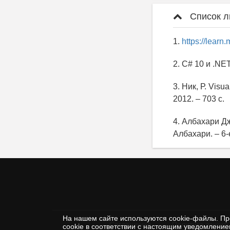
Список л
1.
https://learn
2. C# 10 и .N
3. Ник, Р. Visu
2012. – 703 c.
4. Албахари Дж
Албахари. – 6-
На нашем сайте используются cookie-файлы. Пр
Соглашение
Политика защиты
cookie в соответствии с настоящим уведомлени