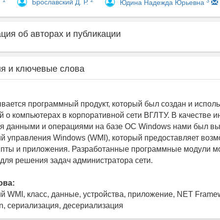
1
2
3
.
Брославский Д. Р.
Юдина Надежда Юрьевна
ия об авторах и публикации
я и ключевые слова
ывается программный продукт, который был создан и исполь
й о компьютерах в корпоративной сети ВГЛТУ. В качестве 
я данными и операциями на базе ОС Windows нами был в
й управления Windows (WMI), который предоставляет возм
ипты и приложения. Разработанные программные модули мо
для решения задач администратора сети.
ова:
й WMI, класс, данные, устройства, приложение, NET Frame
on, сериализация, десериализация