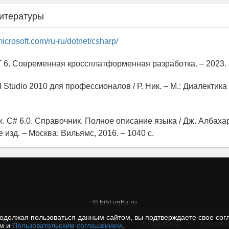
итературы
.microsoft.com/ru-ru/dotnet/csharp/
ET 6. Современная кроссплатформенная разработка. – 2023.
al Studio 2010 для профессионалов / Р. Ник. – М.: Диалектика
. C# 6.0. Справочник. Полное описание языка / Дж. Албахар
е изд. – Москва: Вильямc, 2016. – 1040 c.
© bibl.vgltu.ru
одолжая пользоваться данным сайтом, вы подтверждаете свое сог
 и обработки персональных данных
Поддержка
Powered
ем и
Пользовательским соглашением
.