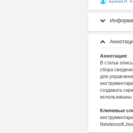
Бунеев И. А
Информац
Аннотаци
Аннотация:
В статье опис
сбора сведени
для управлени
инструментари
создавать скр
использованы 
Ключевые сл
инструментари
Newtonsoft.Js