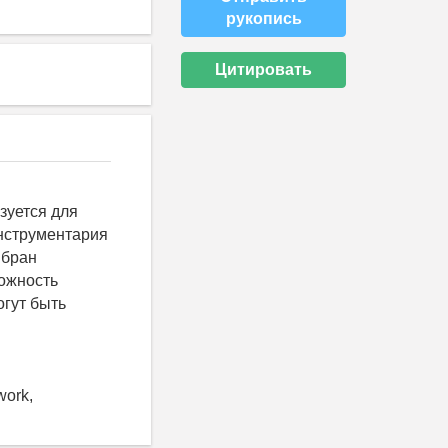
рукопись
Цитировать
зуется для
инструментария
ыбран
ожность
гут быть
work,