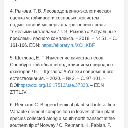
4. Рыкова, Т. В. Лесоводственно-экологическая
оценка устойчивости сосновых экосистем
подмосковной мещеры к загрязнению среды
тяжелыми металлами / Т. В. Рыкова // Актуальные
проблемы лесного комплекса. – 2018. – № 51. – С.
161-166. EDN:
https://elibrary.ru/XOHKBF
5. Щеглова, Е. Г. Изменение качества лесов
Оренбургской области под влиянием природных
факторов / Е. Г. Щеглова // Успехи современного
естествознания. – 2020. – № 2. – С. 97-101. –
DOI
https://doi.org/10.17513/use.37338.
– EDN
ZTTLJV.
6. Reimann С. Biogeochemical plant-soil interaction:
Variable element composition in leaves of four plant
species collected along a south-north transect at the
southern tip of Norway / C. Reimann, K. Fabian, P.