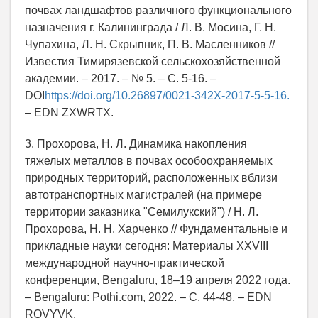
почвах ландшафтов различного функционального
назначения г. Калининграда / Л. В. Мосина, Г. Н.
Чупахина, Л. Н. Скрыпник, П. В. Масленников //
Известия Тимирязевской сельскохозяйственной
академии. – 2017. – № 5. – С. 5-16. –
DOI
https://doi.org/10.26897/0021-342X-2017-5-5-16.
– EDN ZXWRTX.
3. Прохорова, Н. Л. Динамика накопления
тяжелых металлов в почвах особоохраняемых
природных территорий, расположенных вблизи
автотранспортных магистралей (на примере
территории заказника "Семилукский") / Н. Л.
Прохорова, Н. Н. Харченко // Фундаментальные и
прикладные науки сегодня: Материалы XXVIII
международной научно-практической
конференции, Bengaluru, 18–19 апреля 2022 года.
– Bengaluru: Pothi.com, 2022. – С. 44-48. – EDN
RQVYVK.