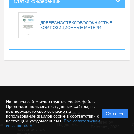
Статьи конференций
ДРЕВЕСНОСТЕКЛОВОЛОКНИСТЫЕ
КОМПОЗИЦИОННЫЕ МАТЕРИ...
На нашем сайте используются cookie-файлы.
Продолжая пользоваться данным сайтом, вы
подтверждаете свое согласие на
© bibl.vgltu.ru
Согласен
Политика
использование файлов cookie в соответствии с
защиты и
настоящим уведомлением и
Пользовательским
Powered by
ие
обработки
Поддержка
И
соглашением
.
Editorum,
2026
персональных