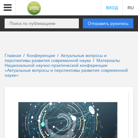
ВХОД
RU
Отправить рукопись
Главная
Конференции
Актуальные вопросы и
/
/
перспективы развития современной науки
Материалы
/
Национальной научно-практической конференции
«Актуальные вопросы и перспективы развития современной
науки»