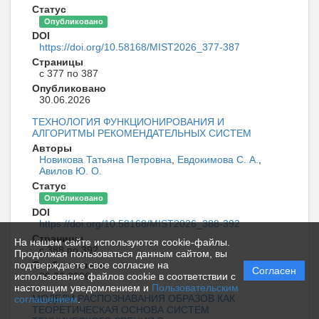
Статус
Опубликовано
DOI
https://doi.org/10.58168/MIST2026_377-387
Страницы
с 377 по 387
Опубликовано
30.06.2026
ТЕХНОЛОГИЯ ФУНКЦИОНИРОВАНИЯ И
АЛГОРИТМЫ РЕКОМЕНДАТЕЛЬНЫХ СИСТЕМ
Авторы
Новикова Татьяна Петровна
,
Евдокимова С. А.
,
Авилов Ю. О.
Статус
Опубликовано
DOI
https://doi.org/10.58168/MIST2026_388-392
Страницы
На нашем сайте используются cookie-файлы.
с 388 по 392
Продолжая пользоваться данным сайтом, вы
Опубликовано
подтверждаете свое согласие на
Согласен
30.06.2026
использование файлов cookie в соответствии с
настоящим уведомлением и
Пользовательским
МОДЕЛИ РАСПОЗНАВАНИЯ ОБРАЗОВ КАК
соглашением
.
ТЕОРЕТИЧЕСКАЯ ОСНОВА СИСТЕМ